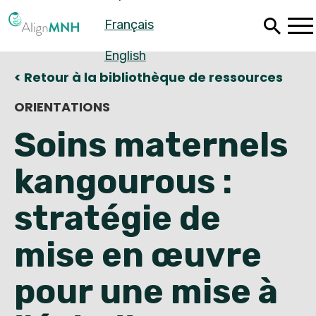
Passer
Français
au
contenu
principal
English
< Retour à la bibliothèque de ressources
ORIENTATIONS
Soins maternels
kangourous :
stratégie de
mise en œuvre
Español
pour une mise à
Français