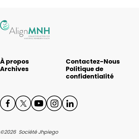
À propos
Contactez-Nous
Archives
Politique de
confidentialité
Face
Twit
Yout
Inst
Link
boo
ter
ube
agr
edIn
©
2026
Société Jhpiego