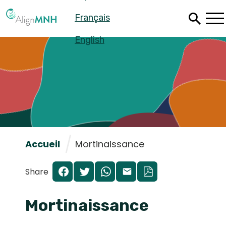
Passer
Français
au
contenu
principal
English
Accueil
Mortinaissance
Share
Español
Mortinaissance
Français