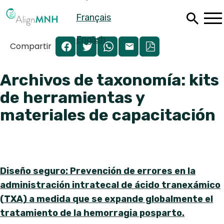
Saltar
Français
al
contenido
principal
English
Compartir
Archivos de taxonomía: kits
de herramientas y
materiales de capacitación
Diseño seguro: Prevención de errores en la
administración intratecal de ácido tranexámico
Español
(TXA) a medida que se expande globalmente el
Français
tratamiento de la hemorragia posparto.