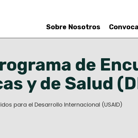
Saltar
al
contenido
principal
Sobre Nosotros
Convoca
sos
programa de Enc
as y de Salud (
dos para el Desarrollo Internacional (USAID)