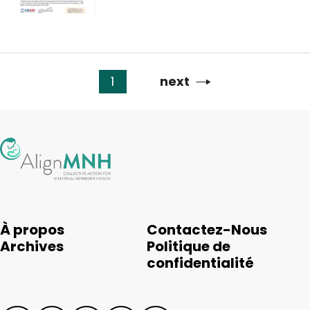
1
Page
next
Pagination
suivante
À propos
Contactez-Nous
Archives
Politique de
confidentialité