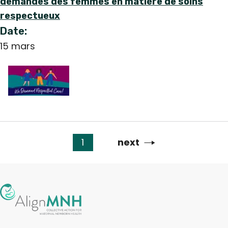
demandes des femmes en matière de soins
respectueux
Date:
15 mars
1
Page
next
Pagination
suivante