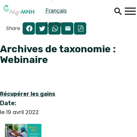
Passer
Français
au
contenu
principal
English
Share
Archives de taxonomie :
Webinaire
Récupérer les gains
Date:
le 19 avril 2022
Español
Français