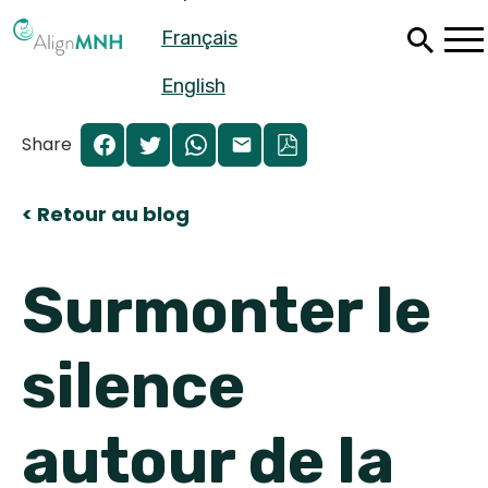
Passer
Français
au
contenu
principal
English
Share
< Retour au blog
Surmonter le
silence
Español
autour de la
Français