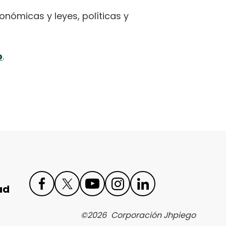
nómicas y leyes, políticas y
o
.
ad
Face
Twit
You
Inst
Link
©
2026
Corporación Jhpiego