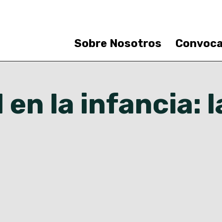
Saltar
al
contenido
principal
Sobre Nosotros
Convoca
sos
en la infancia: l
a