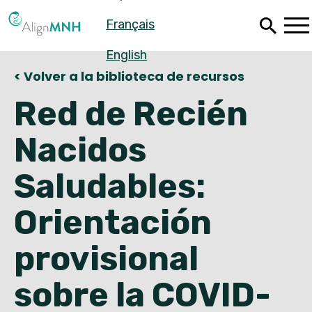
Saltar
Français
al
contenido
principal
English
< Volver a la biblioteca de recursos
Red de Recién
Nacidos
Saludables:
Orientación
provisional
Español
sobre la COVID-
Français